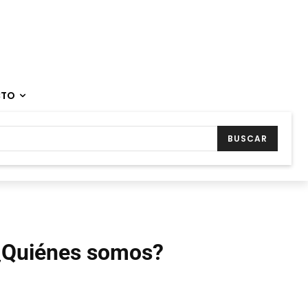
CTO
BUSCAR
¿Quiénes somos?