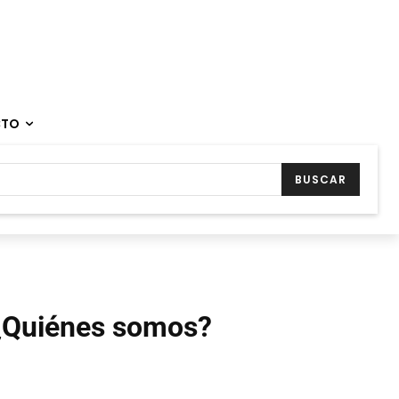
CTO
BUSCAR
¿Quiénes somos?