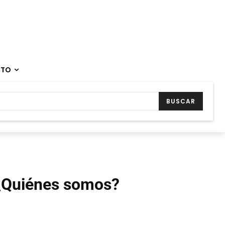
CTO
BUSCAR
¿Quiénes somos?