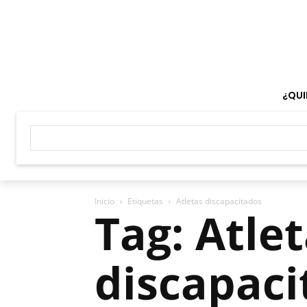
¿QUI
Inicio
Etiquetas
Atletas discapacitados
Tag: Atle
discapaci