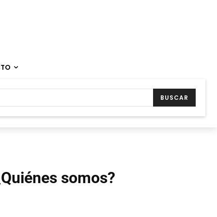
CTO
BUSCAR
¿Quiénes somos?