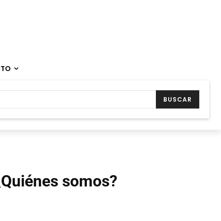
CTO
BUSCAR
¿Quiénes somos?