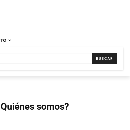
CTO
BUSCAR
¿Quiénes somos?