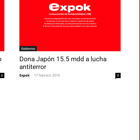
Gobierno
o
Dona Japón 15.5 mdd a lucha
antiterror
Expok
-
17 febrero 2015
0
0