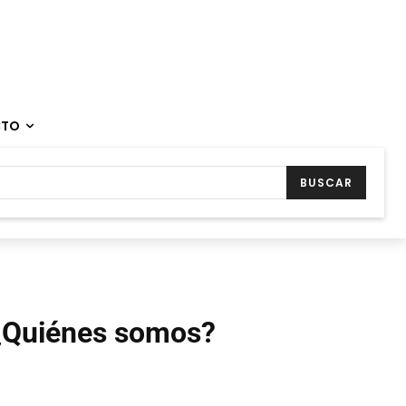
CTO
BUSCAR
¿Quiénes somos?