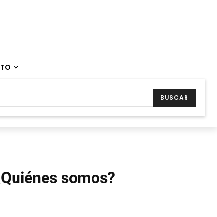
CTO
BUSCAR
¿Quiénes somos?