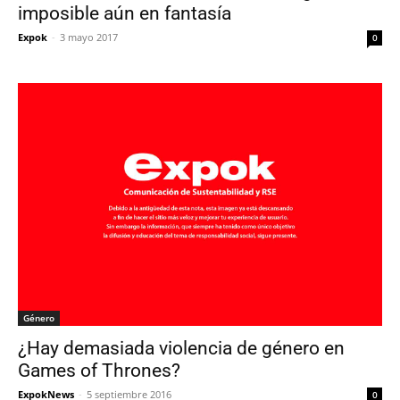
imposible aún en fantasía
Expok
-
3 mayo 2017
0
Género
¿Hay demasiada violencia de género en
Games of Thrones?
ExpokNews
-
5 septiembre 2016
0