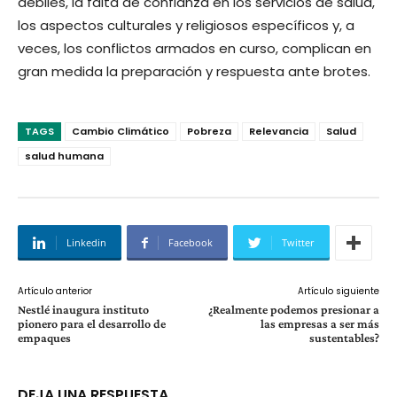
débiles, la falta de confianza en los servicios de salud,
los aspectos culturales y religiosos específicos y, a
veces, los conflictos armados en curso, complican en
gran medida la preparación y respuesta ante brotes.
TAGS
Cambio Climático
Pobreza
Relevancia
Salud
salud humana
Linkedin
Facebook
Twitter
Artículo anterior
Artículo siguiente
Nestlé inaugura instituto
¿Realmente podemos presionar a
pionero para el desarrollo de
las empresas a ser más
empaques
sustentables?
DEJA UNA RESPUESTA