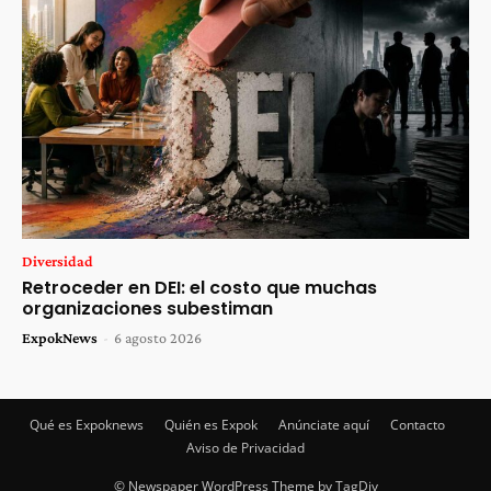
Diversidad
Retroceder en DEI: el costo que muchas
organizaciones subestiman
ExpokNews
-
6 agosto 2026
Qué es Expoknews
Quién es Expok
Anúnciate aquí
Contacto
Aviso de Privacidad
© Newspaper WordPress Theme by TagDiv