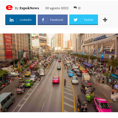
30 agosto 2023
0
By
ExpokNews
Linkedin
Facebook
Twitter