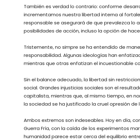
También es verdad lo contrario: conforme desarr
incrementamos nuestra libertad interna al fortal
responsable se asegurará de que prevalezca lo an
posibilidades de acción, incluso la opción de hacer
Tristemente, no simpre se ha entendido de manera 
responsabilidad. Algunas ideologías han enfatizado
mientras que otras enfatizan el incuestionable c
Sin el balance adecuado, la libertad sin restricci
social. Grandes injusticias sociales son el result
capitalista, mientras que, al mismo tiempo, en n
la sociedad se ha justificado la cruel opresión de 
Ambos extremos son indeseables. Hoy en día, con l
Guerra Fría, con la caída de los experimentos marx
humanidad parece estar cerca del equilibrio entre