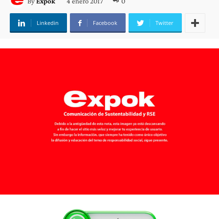
4 enero 2017
0
By
Expok
Linkedin
Facebook
Twitter