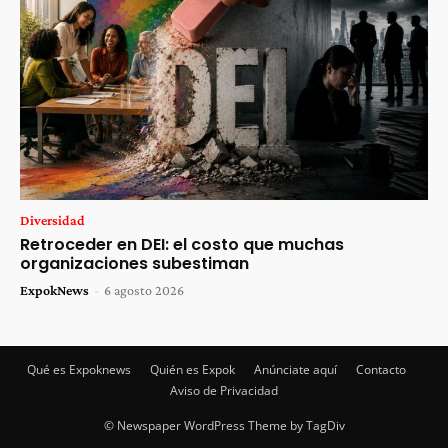
Diversidad
Retroceder en DEI: el costo que muchas
organizaciones subestiman
ExpokNews
-
6 agosto 2026
Qué es Expoknews
Quién es Expok
Anúnciate aquí
Contacto
Aviso de Privacidad
© Newspaper WordPress Theme by TagDiv