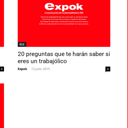
RSE
20 preguntas que te harán saber si
o
eres un trabajólico
Expok
-
13 julio 2015
0
0