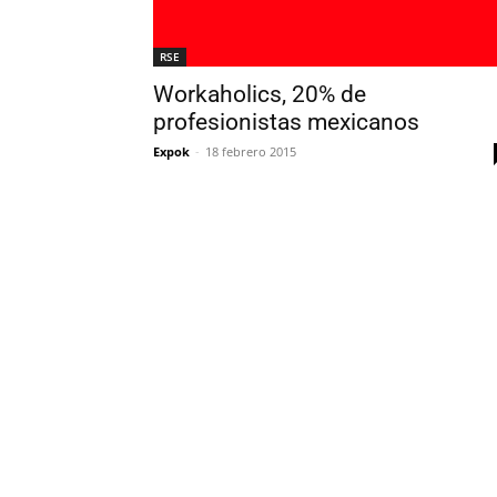
RSE
Workaholics, 20% de
profesionistas mexicanos
Expok
-
18 febrero 2015