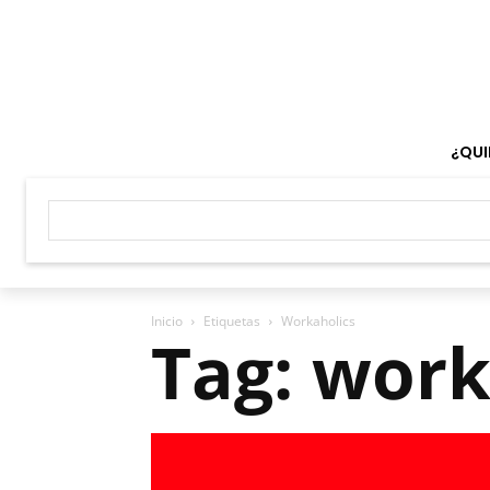
¿QUI
Inicio
Etiquetas
Workaholics
Tag: work