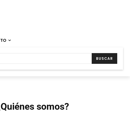
CTO
BUSCAR
¿Quiénes somos?