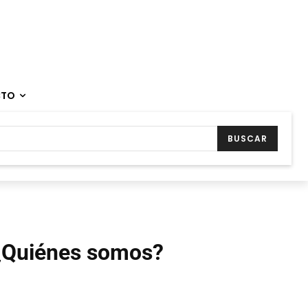
CTO
BUSCAR
¿Quiénes somos?