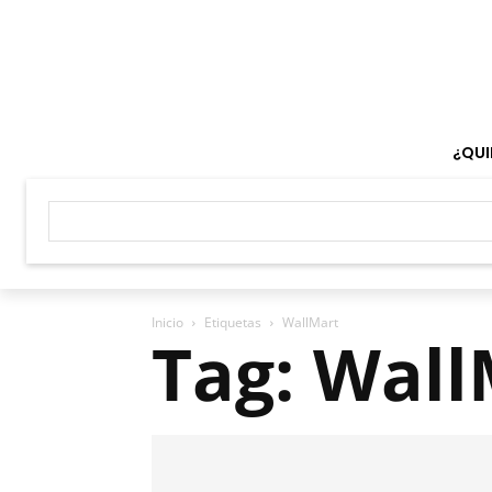
¿QUI
Inicio
Etiquetas
WallMart
Tag: Wall