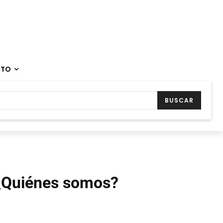
CTO
BUSCAR
¿Quiénes somos?