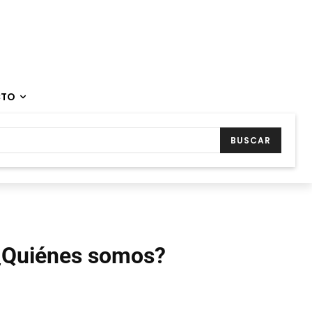
CTO
BUSCAR
¿Quiénes somos?