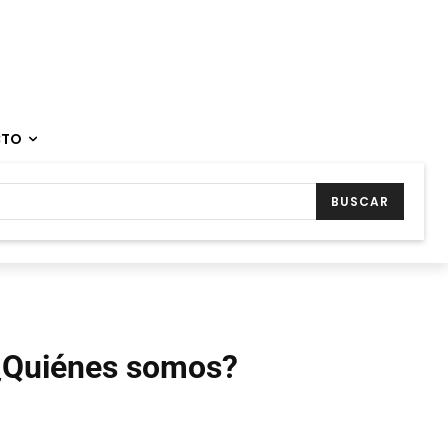
CTO
BUSCAR
¿Quiénes somos?