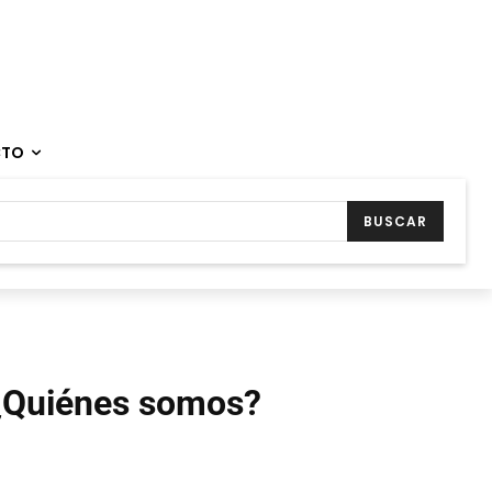
CTO
BUSCAR
¿Quiénes somos?