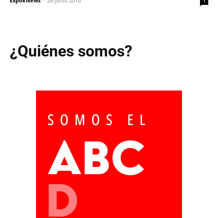
ExpokNews
-
26 junio 2010
1
¿Quiénes somos?