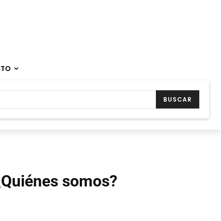
CTO
BUSCAR
¿Quiénes somos?