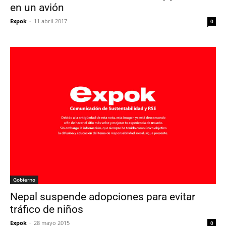
en un avión
Expok
-
11 abril 2017
0
Gobierno
Nepal suspende adopciones para evitar
tráfico de niños
Expok
-
28 mayo 2015
0