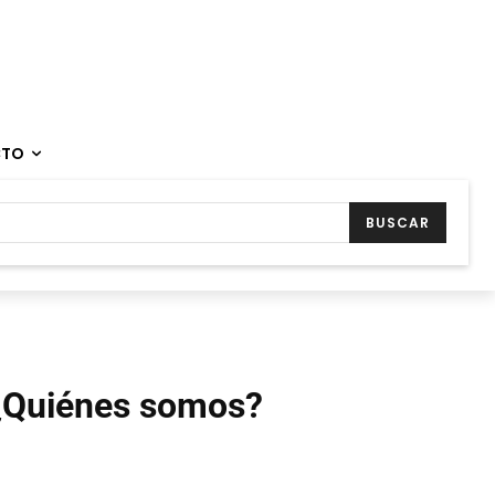
CTO
BUSCAR
¿Quiénes somos?