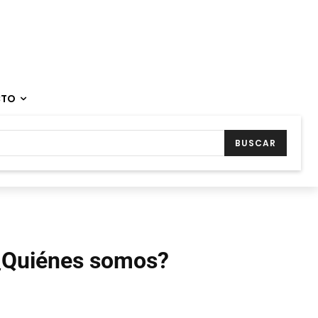
CTO
BUSCAR
¿Quiénes somos?