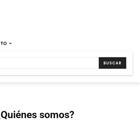
CTO
BUSCAR
¿Quiénes somos?