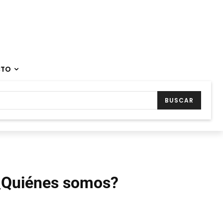
CTO
BUSCAR
¿Quiénes somos?