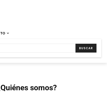
CTO
BUSCAR
¿Quiénes somos?