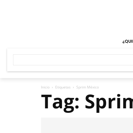
¿QUI
Inicio
Etiquetas
Sprim México
Tag: Spri