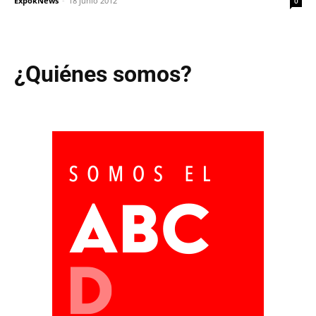
ExpokNews
-
18 junio 2012
0
¿Quiénes somos?