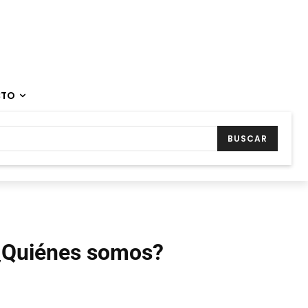
CTO
BUSCAR
¿Quiénes somos?