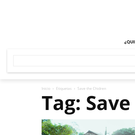
¿QUI
Inicio
Etiquetas
Save the Chidren
Tag: Save