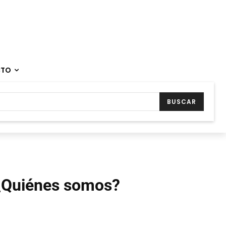
CTO
BUSCAR
¿Quiénes somos?