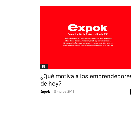
RSI
¿Qué motiva a los emprendedore
de hoy?
Expok
-
8 marzo 2016