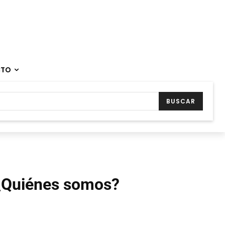
CTO
BUSCAR
¿Quiénes somos?