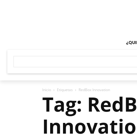
¿QUI
Inicio
Etiquetas
RedBox Innovation
Tag: Red
Innovati