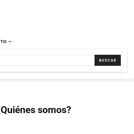
CTO
BUSCAR
¿Quiénes somos?