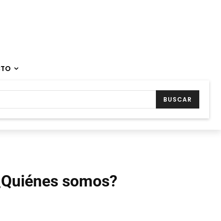
CTO
BUSCAR
¿Quiénes somos?