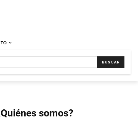
CTO
BUSCAR
¿Quiénes somos?