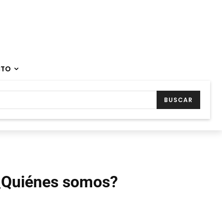
CTO
BUSCAR
¿Quiénes somos?