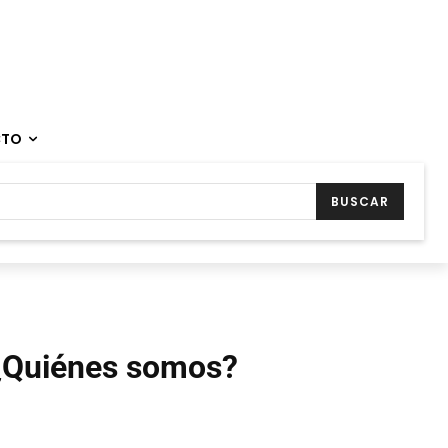
CTO
BUSCAR
¿Quiénes somos?