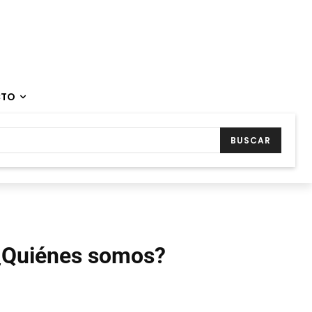
CTO
BUSCAR
¿Quiénes somos?