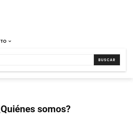
CTO
BUSCAR
¿Quiénes somos?