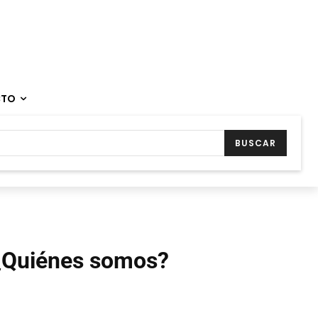
CTO
BUSCAR
¿Quiénes somos?