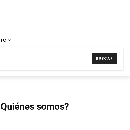
CTO
BUSCAR
¿Quiénes somos?