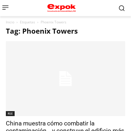
Inicio
Etiquetas
Phoenix Towers
Tag: Phoenix Towers
RSE
China muestra cómo combatir la
contaminación… y construye el edificio más