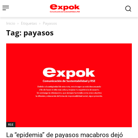
Inicio
Etiquetas
Payasos
Tag: payasos
RSE
La “epidemia” de payasos macabros dejó