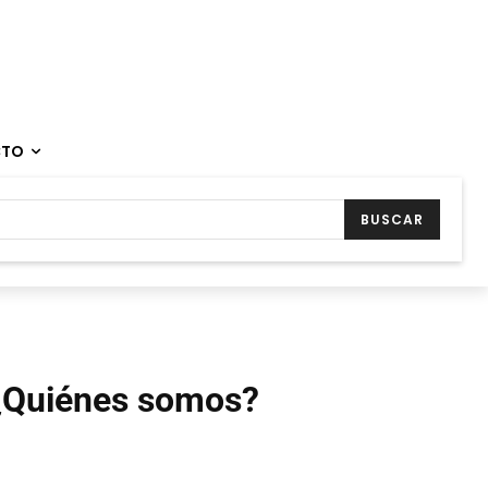
CTO
BUSCAR
¿Quiénes somos?