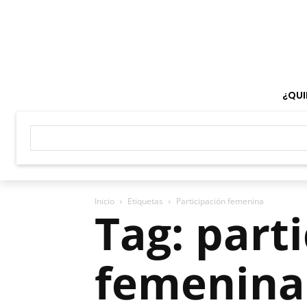
¿QUI
Inicio
Etiquetas
Participación femenina
Tag: part
femenina