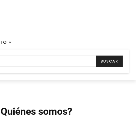
CTO
BUSCAR
¿Quiénes somos?