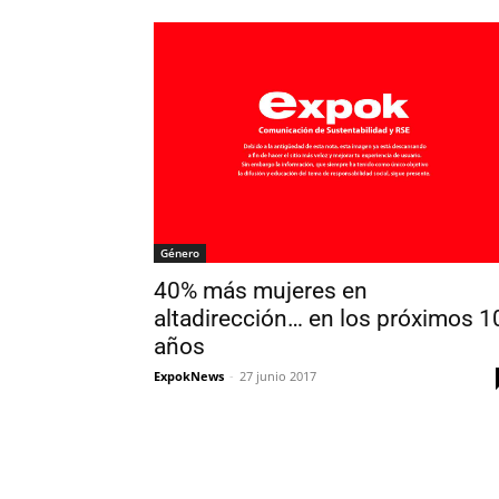
Género
40% más mujeres en
altadirección… en los próximos 1
años
ExpokNews
-
27 junio 2017