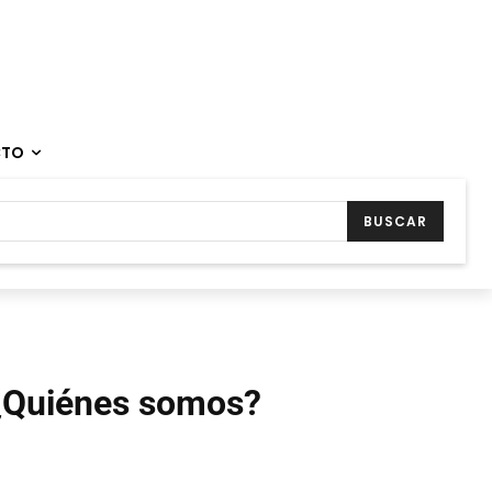
CTO
BUSCAR
¿Quiénes somos?