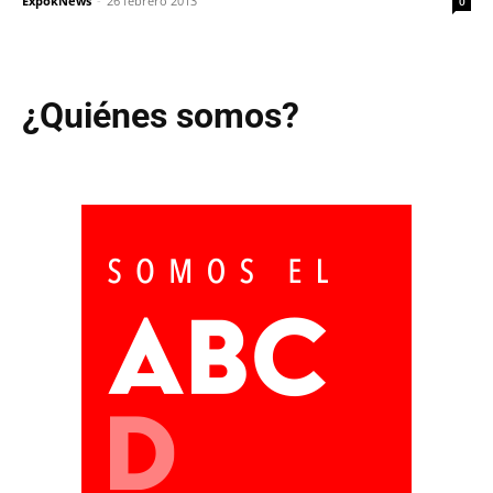
ExpokNews
-
26 febrero 2013
0
¿Quiénes somos?