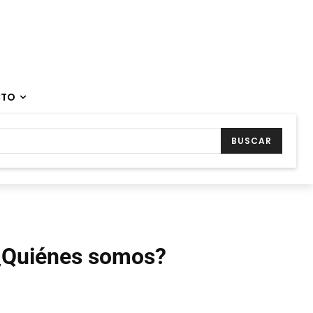
CTO
BUSCAR
¿Quiénes somos?