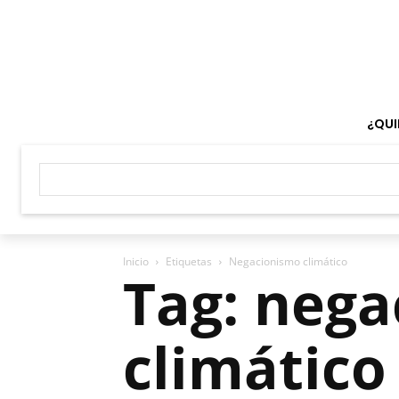
¿QUI
Inicio
Etiquetas
Negacionismo climático
Tag: neg
climático