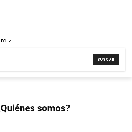
CTO
BUSCAR
¿Quiénes somos?