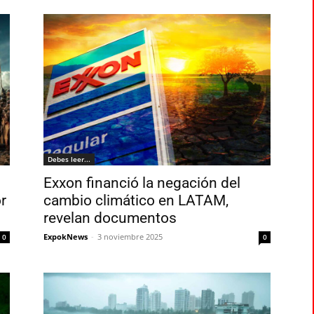
Debes leer...
Exxon financió la negación del
r
cambio climático en LATAM,
revelan documentos
ExpokNews
-
3 noviembre 2025
0
0