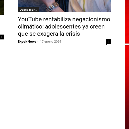
Debes leer...
YouTube rentabiliza negacionismo
climático; adolescentes ya creen
que se exagera la crisis
0
ExpokNews
-
17 enero 2024
1